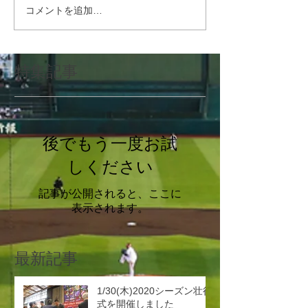
コメントを追加…
特集記事
後でもう一度お試
しください
記事が公開されると、ここに
表示されます。
最新記事
1/30(木)2020シーズン壮行
式を開催しました