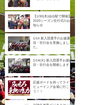
【1/30(木)仙台駅で開催】
2020シーズン壮行式のお
知らせ
1/14 新入団選手のお披露
目・壮行会を実施しまし
た。
1/14(火) 新入団選手お披露
目・壮行会を開催します
応援ボードを持ってライブ
ビューイング会場に行こ
う！！