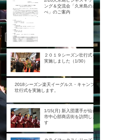
2/28久米島ビジネスマッチ
ング＆交流会「久米島の夕
べ」のご案内
２０１９シーズン壮行式を
実施しました（1/30）
2018シーズン楽天イーグルス・キャンプ
壮行式を実施します。
1/15(月) 新入団選手が仙台
市中心部商店街を訪問しま
す