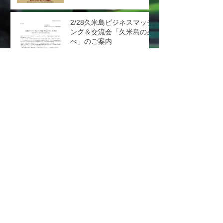
2/28久米島ビジネスマッチ
ング＆交流会「久米島の夕
べ」のご案内
２０１９シーズン壮行式を
実施しました（1/30）
2018シーズン楽天イーグルス・キャンプ
壮行式を実施します。
1/15(月) 新入団選手が仙台
市中心部商店街を訪問しま
す