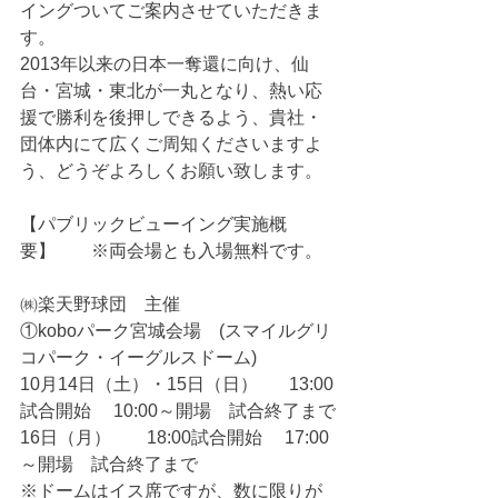
イングついてご案内させていただきま
す。
2013年以来の日本一奪還に向け、仙
台・宮城・東北が一丸となり、熱い応
援で勝利を後押しできるよう、貴社・
団体内にて広くご周知くださいますよ
う、どうぞよろしくお願い致します。
【パブリックビューイング実施概
要】　　※両会場とも入場無料です。
㈱楽天野球団　主催
①koboパーク宮城会場　(スマイルグリ
コパーク・イーグルスドーム)
10月14日（土）・15日（日）       13:00
試合開始　 10:00～開場　試合終了まで
16日（月）        18:00試合開始　 17:00
～開場　試合終了まで
※ドームはイス席ですが、数に限りが