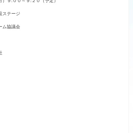
）９:００～９:２０（予定）
設ステージ
ーム協議会
社