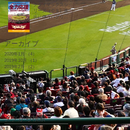
クライマックスシ
リーズ（ＣＳ）進
出に伴うパブリッ
クビューイング開
催のご案内
アーカイブ
2020年1月
（4）
4件の記事
2019年10月
（1）
1件の記事
2019年2月
（2）
2件の記事
2018年1月
（2）
2件の記事
2017年10月
（1）
1件の記事
2017年3月
（2）
2件の記事
2017年1月
（2）
2件の記事
2016年8月
（1）
1件の記事
2016年6月
（1）
1件の記事
タグから検索
まだタグはありません。