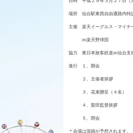
日時　平成２９年３月２７日（月
場所　仙台駅東西自由通路内特
主催　楽天イーグルス・マイチ
　　　㈱楽天野球団
協力　東日本旅客鉄道㈱仙台支
進行　１、開会
　　　２、主催者挨拶
　　　３、花束贈呈（４名）
　　　４、梨田監督挨拶
　　　５、閉会
＊会場は混雑が予想されます。