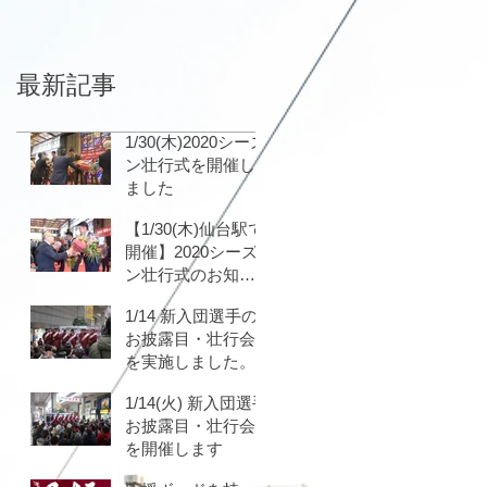
最新記事
1/30(木)2020シーズ
ン壮行式を開催し
ました
【1/30(木)仙台駅で
開催】2020シーズ
ン壮行式のお知ら
せ
1/14 新入団選手の
お披露目・壮行会
を実施しました。
1/14(火) 新入団選手
お披露目・壮行会
を開催します