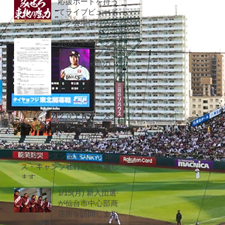
応援ボードを持っ
てライブビューイ
ング会場に行こ
う！！
2/28久米島ビジネ
スマッチング＆交
流会「久米島の夕
べ」のご案内
２０１９シーズン
壮行式を実施しま
した（1/30）
2018シーズン楽天イーグル
ス・キャンプ壮行式を実施し
ます。
1/15(月) 新入団選手
が仙台市中心部商
店街を訪問します