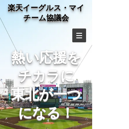
​楽天イーグルス・マイ
チーム協議会
​熱い応援を
チカラに
東北が一つ
になる！